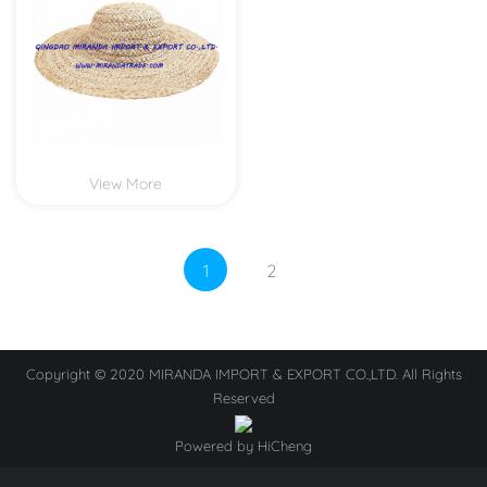
View More
1
2
Copyright © 2020 MIRANDA IMPORT & EXPORT CO.,LTD. All Rights
Reserved
Powered by HiCheng