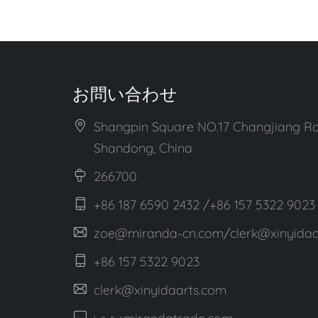
お問い合わせ
Shangpin Square NO.17 Changjiang Ro
Shandong, China
266700
+86 187 6590 2432 /+86 157 5322 9023
zoe@miranda-cn.com/clerk@xinyidaa
+86 157 5322 9023
clerk@xinyidaarts.com
www.mirandatrade.com