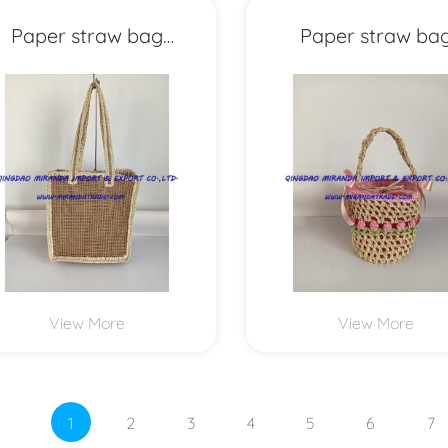
Paper straw bag
Paper straw ba
MXYD1176
MXYD1175
View More
View More
1
2
3
4
5
6
7