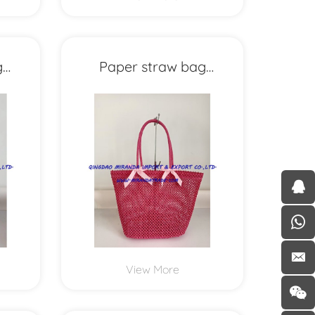
g
Paper straw bag
MXYD1178
View More