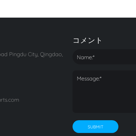
コメント
ad Pingdu City, Qingdao,
rts.com
SUBMIT