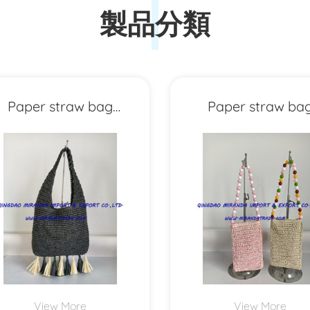
製品分類
Paper straw bag
Paper straw ba
MXYD1208
MXYD1199
View More
View More