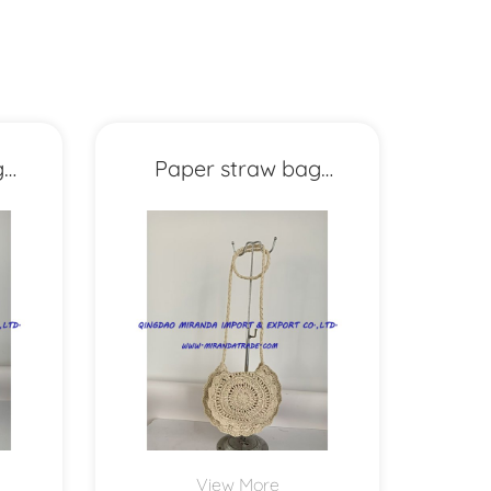
g
Paper straw bag
MXYD1197
View More