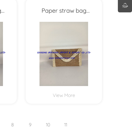
g
Paper straw bag
MXYD1173
View More
8
9
10
11