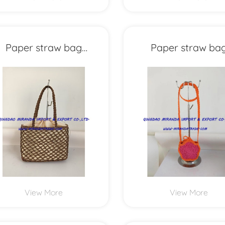
Paper straw bag
Paper straw ba
MXYD1196
MXYD1192
View More
View More