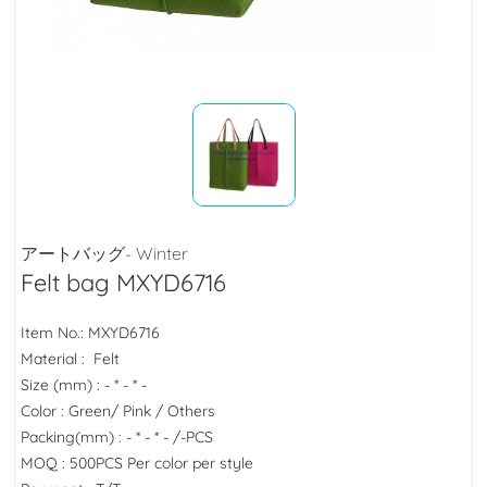
アートバッグ- Winter
Felt bag MXYD6716
Item No.: MXYD6716
Material : Felt
Size (mm) : - * - * -
Color : Green/ Pink / Others
Packing(mm) : - * - * - /-PCS
MOQ : 500PCS Per color per style