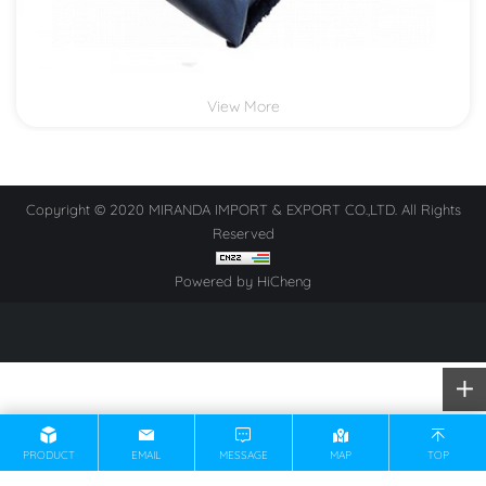
View More
Copyright © 2020 MIRANDA IMPORT & EXPORT CO.,LTD. All Rights
Reserved
Powered by HiCheng
PRODUCT
EMAIL
MESSAGE
MAP
TOP